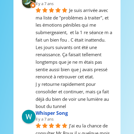
il y a 7 ans
Je suis arrivée avec 
ma liste de "problèmes à traiter", et 
les émotions pénibles qui me 
submergeaient,  et la 1 re séance m a 
fait un bien fou . C était inattendu.  
Les jours suivants ont été une 
renaissance. Ça faisait tellement 
longtemps que je ne m étais pas 
sentie aussi bien que j avais pressé 
renoncé à retrouver cet etat. 
J y retourne rapidement pour 
consolider et continuer, mais ça fait 
déjà du bien de voir une lumière au 
bout du tunnel
Whisper Song
il y a 7 ans
J’ai eu la chance de 
consulter Mr Roux il y quelque mois 