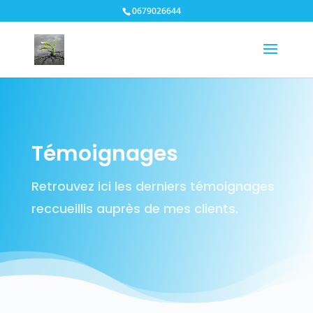
0679026644
Témoignages
Retrouvez ici les derniers témoignages
reccueillis auprès de mes clients.