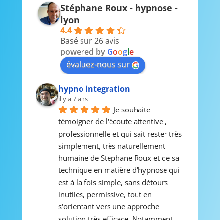
Stéphane Roux - hypnose -
lyon
4.4
Basé sur 26 avis
powered by
G
o
o
g
l
e
évaluez-nous sur
hypno integration
il y a 7 ans
Je souhaite 
témoigner de l'écoute attentive , 
professionnelle et qui sait rester très 
simplement, très naturellement 
humaine de Stephane Roux et de sa 
technique en matière d'hypnose qui 
est à la fois simple, sans détours 
inutiles, permissive, tout en 
s'orientant vers une approche 
solution très efficace. Notamment 